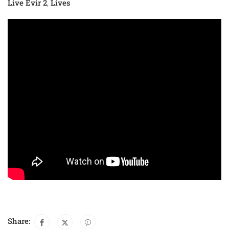
Live Evir 2
Lives
,
Share: