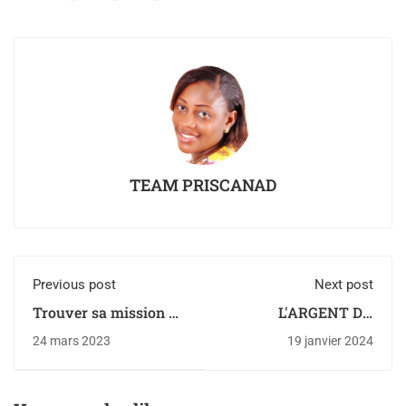
TEAM PRISCANAD
Previous post
Next post
Trouver sa mission de
L'ARGENT DU
vie, ses talents et ses
BUSINESS N'EST PAS
24 mars 2023
19 janvier 2024
valeurs hautes
TON ARGENT