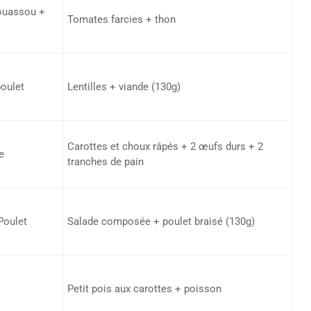
ouassou +
Tomates farcies + thon
poulet
Lentilles + viande (130g)
Carottes et choux râpés + 2 œufs durs + 2
e
tranches de pain
Poulet
Salade composée + poulet braisé (130g)
Petit pois aux carottes + poisson