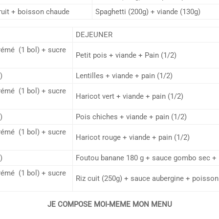
fruit + boisson chaude
Spaghetti (200g) + viande (130g)
DEJEUNER
crémé (1 bol) + sucre
Petit pois + viande + Pain (1/2)
)
Lentilles + viande + pain (1/2)
crémé (1 bol) + sucre
Haricot vert + viande + pain (1/2)
)
Pois chiches + viande + pain (1/2)
crémé (1 bol) + sucre
Haricot rouge + viande + pain (1/2)
)
Foutou banane 180 g + sauce gombo sec +
crémé (1 bol) + sucre
Riz cuit (250g) + sauce aubergine + poisson
JE COMPOSE MOI-MEME MON MENU