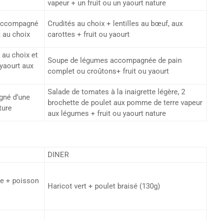
vapeur + un fruit ou un yaourt nature
 accompagné
Crudités au choix + lentilles au bœuf, aux
t au choix
carottes + fruit ou yaourt
au choix et
Soupe de légumes accompagnée de pain
 yaourt aux
complet ou croûtons+ fruit ou yaourt
Salade de tomates à la inaigrette légère, 2
gné d’une
brochette de poulet aux pomme de terre vapeur
ture
aux légumes + fruit ou yaourt nature
DINER
ne + poisson
Haricot vert + poulet braisé (130g)