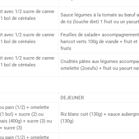
ait avec 1/2 sucre de canne
Sauce légumes à la tomate au bœuf
1 bol de céréales
de riz (louche diet) 1 fruit ou un yaour
ait avec 1/2 sucre de canne
Feuilles de salade+ accompagnement 
1 bol de céréales
haricot verts 100g de viande + fruit et
fruits
ait avec 1/2 sucre de canne
Crudités pâtes aux légumes accompa
1 bol de céréales
omelette (2oeufs) + fruit ou yaourt na
DEJEUNER
 ou pain (1/2) + omelette
(1 bol) + sucre (2) ou
Riz blanc cuit (130g) + sauce aubergi
mais (400g) + sucre (3) ou
(130g)
+ sucre (3)
 ou pain (1/2) + omelette