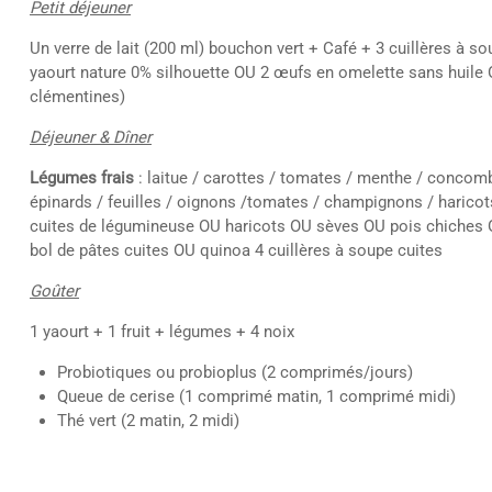
Petit déjeuner
Un verre de lait (200 ml) bouchon vert + Café + 3 cuillères à 
yaourt nature 0% silhouette OU 2 œufs en omelette sans huile OU
clémentines)
Déjeuner & Dîner
Légumes frais
: laitue / carottes / tomates / menthe / concombre
épinards / feuilles / oignons /tomates / champignons / haricot
cuites de légumineuse OU haricots OU sèves OU pois chiches 
bol de pâtes cuites OU quinoa 4 cuillères à soupe cuites
Goûter
1 yaourt + 1 fruit + légumes + 4 noix
Probiotiques ou probioplus (2 comprimés/jours)
Queue de cerise (1 comprimé matin, 1 comprimé midi)
Thé vert (2 matin, 2 midi)