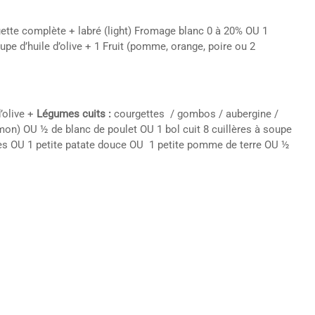
uette complète + labré (light) Fromage blanc 0 à 20% OU 1
pe d’huile d’olive + 1 Fruit (pomme, orange, poire ou 2
d’olive +
Légumes cuits :
courgettes / gombos / aubergine /
mon) OU ½ de blanc de poulet OU 1 bol cuit 8 cuillères à soupe
tes OU 1 petite patate douce OU 1 petite pomme de terre OU ½