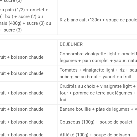
+ sucre (3)
 ou pain (1/2) + omelette
(1 bol) + sucre (2) ou
Riz blanc cuit (130g) + soupe de poule
mais (400g) + sucre (3) ou
+ sucre (3)
DEJEUNER
Concombre vinaigrette light + omelet
fruit + boisson chaude
légumes + pain complet + yaourt natur
Tomates + vinaigrette light + riz + sa
fruit + boisson chaude
aubergine au bœuf + yaourt ou fruit
Crudités au choix + vinaigrette light 
fruit + boisson chaude
four + pomme de terre aux légumes +
fruit
fruit + boisson chaude
Banane bouillie + pâte de légumes + 
fruit + boisson chaude
Couscous (130g) + soupe de poulet
fruit + boisson chaude
Attiéké (100g) + soupe de poisson