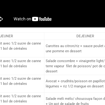
EJEUNER
DEJEUNER
ait avec 1/2 sucre de canne
Carottes au citron/riz + sauce poulet
1 bol de céréales
une pomme en dessert
ait avec 1/2 sucre de canne
Salade concombre + vinaigrette ligh
1 bol de céréales
terre vapeur filet de poisson/ pot de
dessert
ait avec 1/2 sucre de canne
Avocat + crudités/poisson en papillot
1 bol de céréales
légumes + riz 1/2 mangue en dessert
ait avec 1/2 sucre de canne
Salade méli mélo/ choucouya façon di
1 bol de céréales
+ Un pot de salade de fruits