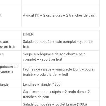
t
Avocat (1) + 2 œufs durs + 2 tranches de pain
DINER
te aux
Salade composée + pain complet + yaourt +
e ou fruit
fruit
uce
Soupe aux légumes de son choix + pain
complet + yaourt ou fruit
+ poisson au
Feuilles de salade + vinaigrette Light + poulet
 yaourt +
braisé + produit laitier + fruit
viande
Lentilles + viande (130g)
Carottes et choux râpés + 2 œufs durs + 2
tranches de pain
Salade composée + poulet braisé (130g)