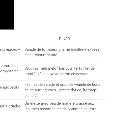
DINER
 aux épices +
Salade de tomates/igname bouillie + akpessi
diet + yaourt nature
t/ pomme de
Crudités méli mélo/ haricots verts filet de
 compote en
bœuf/ 1/2 papaye au citron en dessert
Feuilles de salade et crudités/viande de bœuf
e aux petits
sauté aux légumes +patate douce/fromage
blanc %
Omelette avec peu de matière grasse aux
èt + attiéké
légumes accompagné de pommes de terre