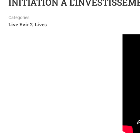
INITIATION A L’INVESTISSE
Categories
Live Evir 2
Lives
,